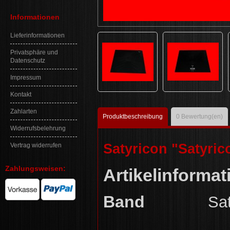
Informationen
Lieferinformationen
Privatsphäre und
Datenschutz
Impressum
Kontakt
Zahlarten
Produktbeschreibung
0
Bewertung(en)
Widerrufsbelehrung
Satyricon "Satyri
Vertrag widerrufen
Zahlungsweisen:
Artikelinformat
Band
Sa