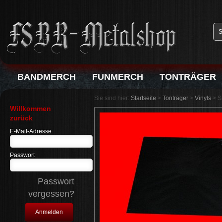
BANDMERCH
FUNMERCH
TONTRÄGER
Sie sind hier:
Startseite
>
Tonträger
>
Vinyls
>
S
Willkommen
zurück
E-Mail-Adresse
Passwort
Passwort
vergessen?