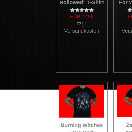
Hollowed" T-Shirt
For W
EUR 12,00
E
zzgl.
Versandkosten
Ver
Burning Witches
Ze