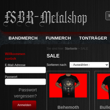
BANDMERCH
FUNMERCH
TONTRÄGER
Sie sind hier:
Startseite
>
SALE
Willkommen
SALE
zurück
Sortieren nach:
E-Mail-Adresse
Passwort
Passwort
vergessen?
Behemoth
Bull