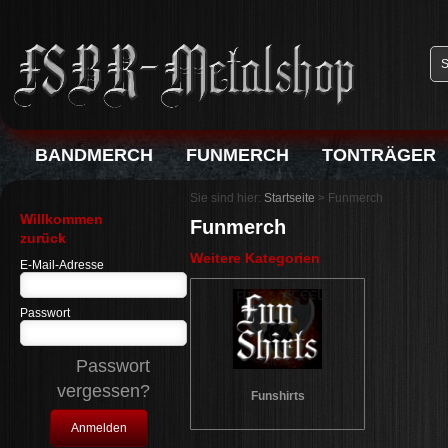
BANDMERCH
FUNMERCH
TONTRÄGER
Sie sind hier:
Startseite
>
Funmerch
Willkommen
Funmerch
zurück
Weitere Kategorien
E-Mail-Adresse
Passwort
Passwort
vergessen?
Funshirts