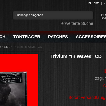
Ihr Konto
|
Z
Ihr
ist 
erweiterte Suche
CH
TONTRÄGER
PATCHES
ACCESSOIRE
r
>
CD's
>
Trivium "In Waves" CD
Trivium "In Waves" CD
zzgl.
A
Sofort versandfähig