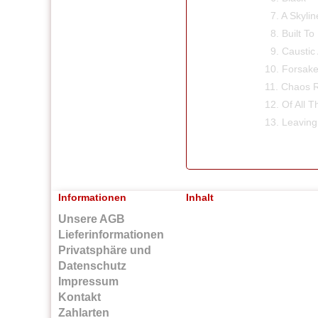
7. A Skyline`s 
8. Built To Fa
9. Caustic Are The
10. Forsake Not
11. Chaos Rei
12. Of All These 
13. Leaving This 
Informationen
Inhalt
Unsere AGB
Lieferinformationen
Privatsphäre und
Datenschutz
Impressum
Kontakt
Zahlarten