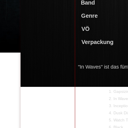
Band
T
Genre
Mel
VÖ
0
Verpackung
"In Waves" ist das fü
Trackl
1. Gapsizing T
2. In Wave
3. Inception Of
4. Dusk Disma
5. Watch The Wo
6. Black