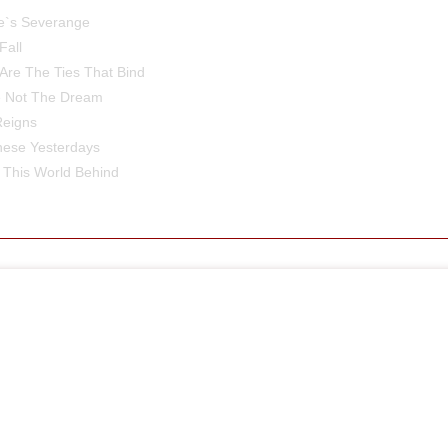
Severange
ll
 Ties That Bind
 The Dream
gns
Yesterdays
World Behind