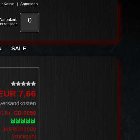
ur Kasse
|
Anmelden
0
 Warenkorb
derzeit leer.
S
SALE
EUR 7,66
 Versandkosten
rt.Nr.
CD-0059
, ausreichende
Stückzahl