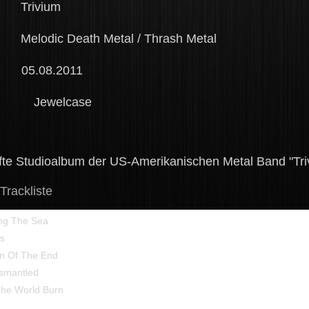
rivium
odic Death Metal / Thrash 
5.08.2011
Jewelcase
nfte Studioalbum der
US-Amerikanischen Metal Band "Tri
iste
he Sea
s
 The End
ntled
rld Burn