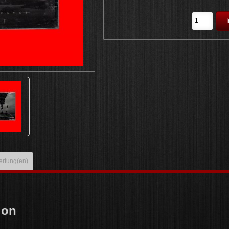
rtung(en)
linformation