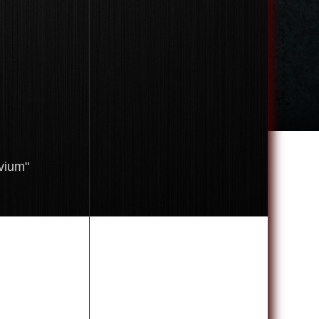
Metal
vium"